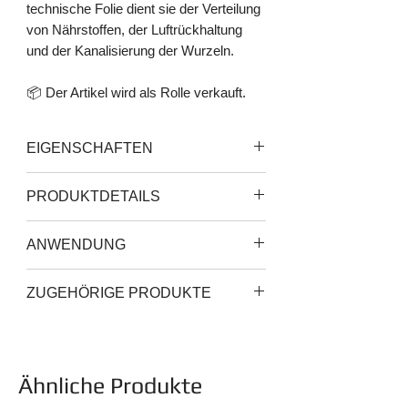
technische Folie dient sie der Verteilung
von Nährstoffen, der Luftrückhaltung
und der Kanalisierung der Wurzeln.
📦 Der Artikel wird als Rolle verkauft.
EIGENSCHAFTEN
Leicht wiederverwendbares und
PRODUKTDETAILS
recycelbares Material
Ersatzteil und Allzweckartikel
Material: Nylon
ANWENDUNG
Abmessungen: 0,2 m x 7,6 m
Rollen Sie die Folie in Streifen über die
ZUGEHÖRIGE PRODUKTE
gesamte Länge des Trays aus und
schneiden Sie sie mit einem Cutter zu.
Gro-Tank 205 von Nutriculture
Nachdem Sie die gesamte Fläche
bedeckt haben, fügen Sie Wasser hinzu
und drücken Sie sie fest, um sie zu
Ähnliche Produkte
stabilisieren.