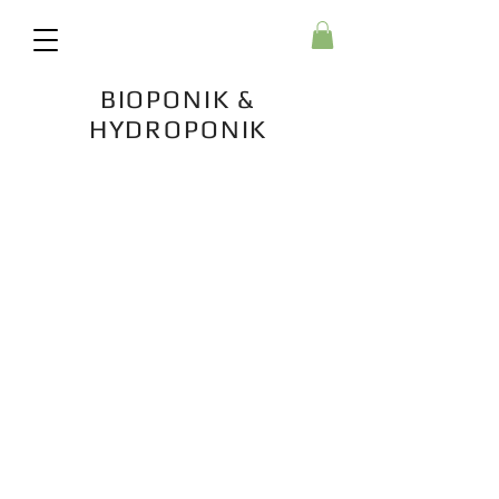
BIOPONIK &
HYDROPONIK
Material zur Installation
und Betreibung einer
Hydrokultur