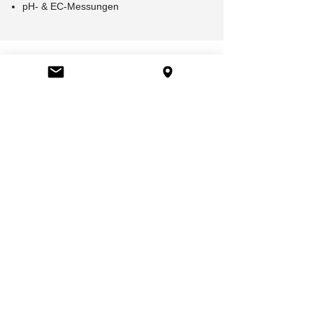
pH- & EC-Messungen
MATERIAL
Gartenschere
Behälter
Töpfe und Matten
Planen und Netze
Bei uns finden Sie qualitativ hochwertiges,
innovatives Material, um Ihre