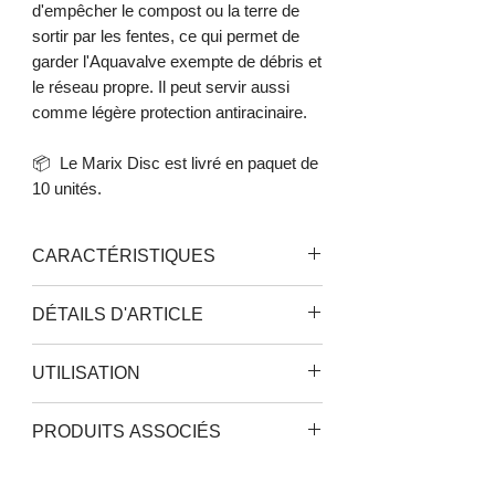
d'empêcher le compost ou la terre de
sortir par les fentes, ce qui permet de
garder l'Aquavalve exempte de débris et
le réseau propre. Il peut servir aussi
comme légère protection antiracinaire.
📦 Le Marix Disc est livré en paquet de
10 unités.
CARACTÉRISTIQUES
Rétention de substrat
DÉTAILS D'ARTICLE
Adapté aux systèmes Autopot
Taille : 180 x 180 mm
UTILISATION
Pots : 8.5L (Easy2Grow) et 15L (1Pot)
Placez le film au fond du pot, puis
PRODUITS ASSOCIÉS
remplissez avec le substrat de votre
choix.
Pot Easy2Grow
Bien que les Marix ont la capacité de