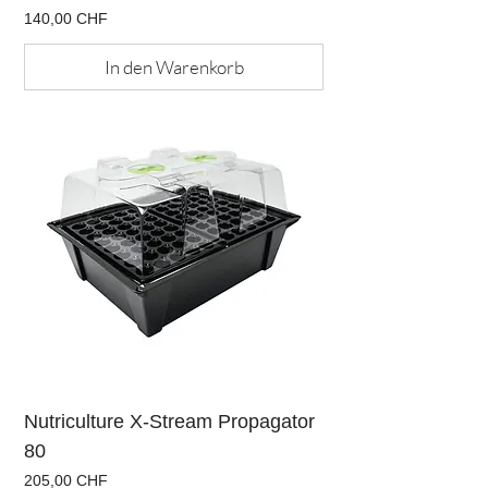
Preis
140,00 CHF
In den Warenkorb
Nutriculture X-Stream Propagator
80
Preis
205,00 CHF