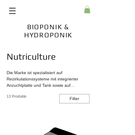
BIOPONIK &
HYDROPONIK
Start
Nutriculture
Nutriculture
Die Marke ist spezialisiert auf
Rezirkulationssysteme mit integrierter
Anzuchtplatte und Tank sowie auf
aeroponische Mini-Gewächshäuser für die
13 Produkte
Vermehrung.
Filter