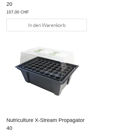
20
Preis
107,00 CHF
In den Warenkorb
Nutriculture X-Stream Propagator
40