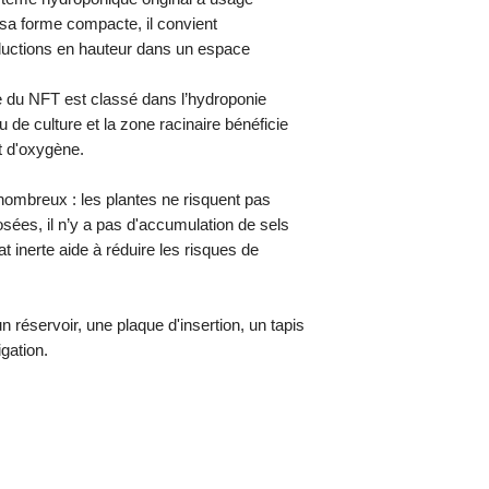
couvercle. Il vous suff
Plaque 'Top Plate'
sa forme compacte, il convient
solution nutritive v
Tapis radiculaire
du réservoir vers la 
oductions en hauteur dans un espace
croître rapidement en
du canal d’irrigation
 du NFT est classé dans l’hydroponie
culture sera utilisé, 
ieu de culture et la zone racinaire bénéficie
fin de saison.
t d'oxygène.
Ce système fonctionn
ombreux : les plantes ne risquent pas
sées, il n’y a pas d'accumulation de sels
at inerte aide à réduire les risques de
n réservoir, une plaque d'insertion, un tapis
igation.