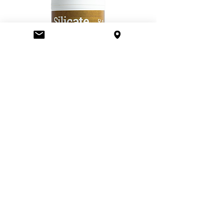
Poids : 19.8 kg
Armature : ø 16 mm, métal chromé
Supports max. poids : 50 kg (5 barres)
Canvas : Mylar M210D
Fond étanche amovible : Water Tray 120
Matériel Extraction/Intraction : 2x Ducting
Flange DF16, 1x Connecteur DF16
ø100mm, 1x Filtre Light Baffle, 2x Cable
Flange ø70mm, outils de découpe
Accessoires de fixation : 12x Grille de
support métallique, 1x Set de 30 clips
pour câblage
Terra Aquatica Silicate
Accessoires de réparation : Set PatchIt (2
patchs en tissu Mylar)
Le délai de livraison est de 2 à 3 jours
pour la plupart des articles disponibles
dans notre dépôt. Il passe de ~10-20
jours pour les articles en