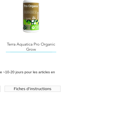
Terra Aquatica Pro Organic
Grow
de ~10-20 jours pour les articles en
Fiches d'instructions
L'Hydroponie pour tous
Terra Aquatica Root
Biobizz Bio Heaven
Booster