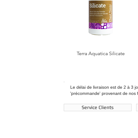
Terra Aquatica Silicate
Le délai de livraison est de 2 à 3 j
'précommande' provenant de nos fo
Service Clients
Terra Aquatica Humic
Autopot 4Pot System
Biobizz Acti Vera