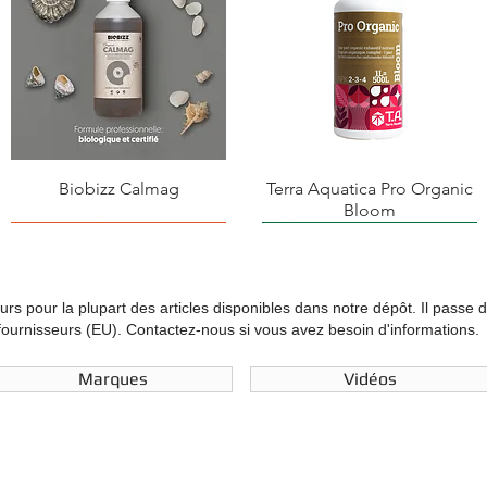
Biobizz Calmag
Terra Aquatica Pro Organic
Bloom
ours pour la plupart des articles disponibles dans notre dépôt. Il passe 
urnisseurs (EU). Contactez-nous si vous avez besoin d'informations.
Marques
Vidéos
Terra Aquatica Urtimax
Biobizz Bio Bloom
Biobizz Leaf Coat
L'Hydroponie pour tous
Biobizz Bio Grow
Biobizz Top Max
Mini