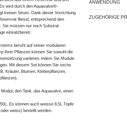
Mit Tank (2 Optionen
ANWENDUNG
Autopot Ltd entwickel
 Es wird durch den Aquavalve®-
A) Solid Tank 47L + Fi
Effizienz und Autonom
B) Flexitank 50L + Fil
gt keinen Strom. Dank dieser Vorrichtung
Für Nährstoffe gibt 
Anforderungen an Wa
ZUGEHÖRIGE P
Produkt im Tank misc
Reservoir fliesst, entsprechend den
Das Zubehörpaket en
hinzufügen. Der dem
lt. Sie müssen nur noch Substrat
Kokos, Tonkugeln
1 Aquavalve-5
flüssig genug sein, d
ge einsatzbereit.
Blumenerde mit Perli
4 m Wasserschlauch
Testen Sie das Syst
AirBase (Drainage)
3 T-Verbindungsstü
Abschnitt.
Systems beruht auf seiner modularen
AirDome (Oxygenier
2 Absperrhähne 9 m
Dieses System eignet 
Dome (Vermehrung)
 Ihrer Pflanzen können Sie sowohl die
6 Topfbodenfolien
Mischung aus Erde, 
Pot Divider (Innenabs
mensetzung variieren, indem Sie Module
Kokosfasern + Perli
ügen. Mit diesem Set können Sie sechs
Mischungen werden f
B. Kräuter, Blumen, Kletterpflanzen,
empfohlen).
flanzen).
Das System funktioni
wird: Überprüfen Sie
Zeit zu Zeit, spülen 
 Modul, den Tank, das Aquavalve, einen
Sie den Untersetzer
Ungefähre Anbaufläc
 50L. Es können auch weisse 8,5L Töpfe
oder weiss) bestellt werden.