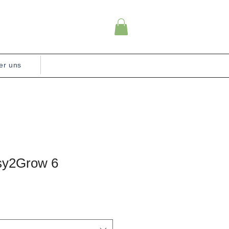
er uns
sy2Grow 6
e-
s