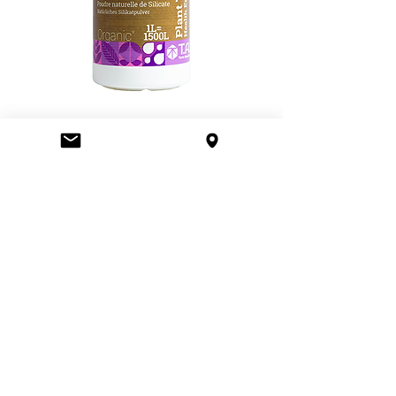
Terra Aquatica Silicate
Die Lieferzeit beträgt für die meisten
Artikel, die in unserem Lager verfügbar
sind, 2 bis 3 Tage. Für Artikel, die bei
unseren Lieferanten (EU) vorbestellt
werden müssen, beträgt die Lieferzeit
~10-20 Tage. Kontaktieren Sie uns,
wenn Sie weitere Informationen
benötigen.