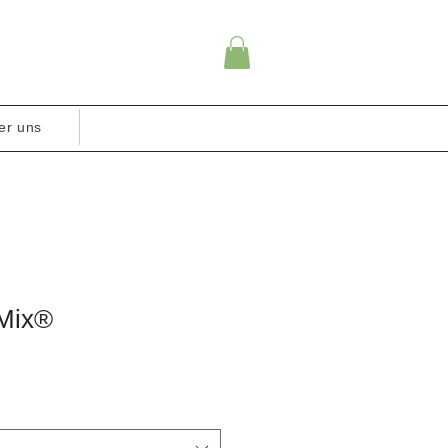
er uns
-Mix®