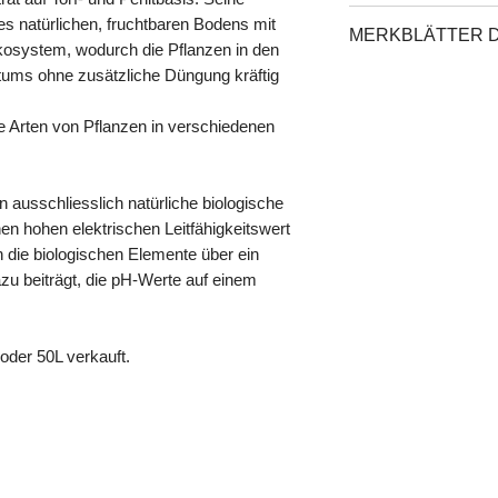
biologischen Betrieb
Anzucht sollte auf je
Töpfe, Trays
 natürlichen, fruchtbaren Bodens mit
europäischen Bio-Gü
MERKBLÄTTER 
werden.
osystem, wodurch die Pflanzen in den
Good Soil, Control 
All·Mix wiederverwen
ums ohne zusätzliche Düngung kräftig
Organic Materials Rev
BIOBIZZ ALL MIX
Schicht von der Ober
zertifiziert. Die Mar
und entsorgen Sie si
der Umweltbelastung
le Arten von Pflanzen in verschiedenen
entfernen Sie Pflanz
Point Vert).
und Worm·Humus hinz
lassen Sie sie eine
n ausschliesslich natürliche biologische
ruhen.
n hohen elektrischen Leitfähigkeitswert
 die biologischen Elemente über ein
zu beiträgt, die pH-Werte auf einem
oder 50L verkauft.