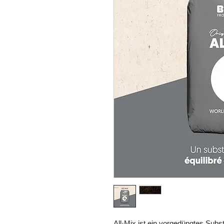
All·Mix ist ein vorgedüngtes Substr