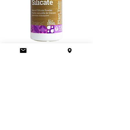
Terra Aquatica Silicate
Le délai de livraison est de 2 à 3 jours
pour la plupart des articles disponibles
dans notre dépôt. Il passe de ~10-20
jours pour les articles en
'précommande' provenant de nos
fournisseurs (EU). Contactez-nous si