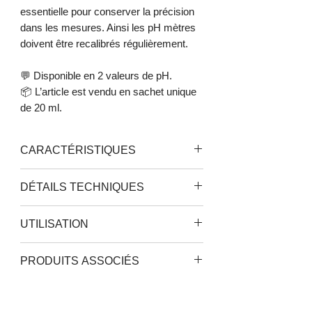
essentielle pour conserver la précision
dans les mesures. Ainsi les pH mètres
doivent être recalibrés régulièrement.
💬 Disponible en 2 valeurs de pH.
📦 L’article est vendu en sachet unique
de 20 ml.
CARACTÉRISTIQUES
Solution de calibration
DÉTAILS TECHNIQUES
Pour sonde pH
Valeurs :
UTILISATION
pH 4.01
pH 7.01
Une recalibration de votre sonde pH doit
PRODUITS ASSOCIÉS
être effectuée chaque fois que la sonde
est remplacée, après avoir testé des
Adwa AD11 Testeur pH/Temp
produits agressifs et lorsqu'une grande
précision est requise.