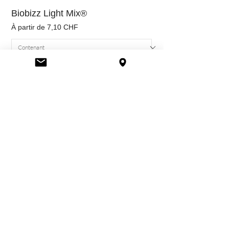
Biobizz Light Mix®
Prix promotionnel
À partir de
7,10 CHF
Ajouter au panier