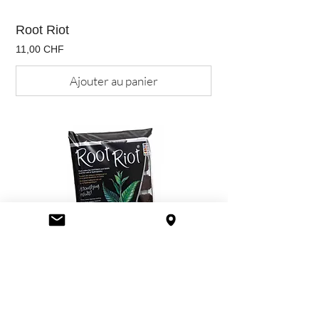
Root Riot
Prix
11,00 CHF
Ajouter au panier
Root Riot Refill