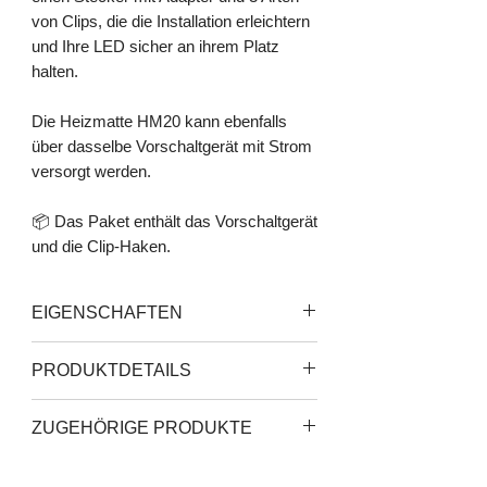
von Clips, die die Installation erleichtern
und Ihre LED sicher an ihrem Platz
halten.
Die Heizmatte HM20 kann ebenfalls
über dasselbe Vorschaltgerät mit Strom
versorgt werden.
📦 Das Paket enthält das Vorschaltgerät
und die Clip-Haken.
EIGENSCHAFTEN
Ballast mit einem Anschluss
PRODUKTDETAILS
Für Cosmorrow-Bar 20 W
Für Heizmatte
Leistung: 20 W
ZUGEHÖRIGE PRODUKTE
Spannung: 110 - 220 V
Schutzart: IP56
Cosmorrow-Bar
Betriebstemperatur: 0° - 40°C